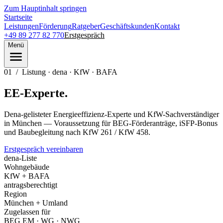
Zum Hauptinhalt springen
Startseite
Leistungen
Förderung
Ratgeber
Geschäftskunden
Kontakt
+49 89 277 82 770
Erstgespräch
Menü
01
/
Listung · dena · KfW · BAFA
EE-Experte.
Dena-gelisteter Energieeffizienz-Experte und KfW-Sachverständiger
in München — Voraussetzung für BEG-Förderanträge, iSFP-Bonus
und Baubegleitung nach KfW 261 / KfW 458.
Erstgespräch vereinbaren
dena-Liste
Wohngebäude
KfW + BAFA
antragsberechtigt
Region
München + Umland
Zugelassen für
BEG EM · WG · NWG