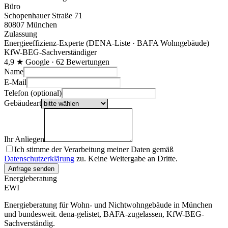
Büro
Schopenhauer Straße 71
80807 München
Zulassung
Energieeffizienz-Experte (DENA-Liste · BAFA Wohngebäude)
KfW-BEG-Sachverständiger
4,9 ★ Google · 62 Bewertungen
Name
E-Mail
Telefon (optional)
Gebäudeart
Ihr Anliegen
Ich stimme der Verarbeitung meiner Daten gemäß
Datenschutzerklärung
zu. Keine Weitergabe an Dritte.
Bitte dieses Feld leer lassen
Anfrage senden
Energieberatung
EWI
Energieberatung für Wohn- und Nichtwohngebäude in München
und bundesweit. dena-gelistet, BAFA-zugelassen, KfW-BEG-
Sachverständig.