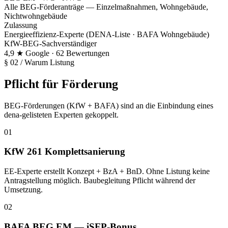
Alle BEG-Förderanträge — Einzelmaßnahmen, Wohngebäude,
Nichtwohngebäude
Zulassung
Energieeffizienz-Experte (DENA-Liste · BAFA Wohngebäude)
KfW-BEG-Sachverständiger
4,9 ★ Google · 62 Bewertungen
§ 02
/
Warum Listung
Pflicht für Förderung
BEG-Förderungen (KfW + BAFA) sind an die Einbindung eines
dena-gelisteten Experten gekoppelt.
01
KfW 261 Komplettsanierung
EE-Experte erstellt Konzept + BzA + BnD. Ohne Listung keine
Antragstellung möglich. Baubegleitung Pflicht während der
Umsetzung.
02
BAFA BEG EM — iSFP-Bonus