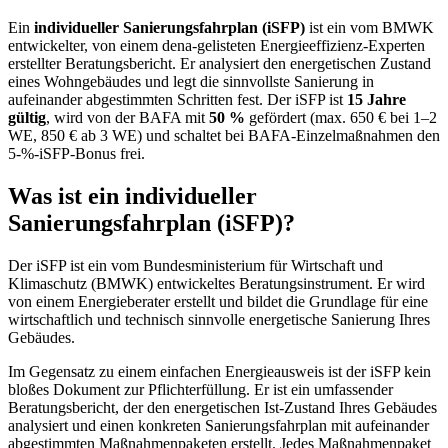
Ein
individueller Sanierungsfahrplan (iSFP)
ist ein vom BMWK
entwickelter, von einem dena-gelisteten Energieeffizienz-Experten
erstellter Beratungsbericht. Er analysiert den energetischen Zustand
eines Wohngebäudes und legt die sinnvollste Sanierung in
aufeinander abgestimmten Schritten fest. Der iSFP ist
15 Jahre
gültig
, wird von der BAFA mit
50 %
gefördert (max. 650 € bei 1–2
WE, 850 € ab 3 WE) und schaltet bei BAFA-Einzelmaßnahmen den
5-%-iSFP-Bonus frei.
Was ist ein individueller
Sanierungsfahrplan (iSFP)?
Der iSFP ist ein vom Bundesministerium für Wirtschaft und
Klimaschutz (BMWK) entwickeltes Beratungsinstrument. Er wird
von einem Energieberater erstellt und bildet die Grundlage für eine
wirtschaftlich und technisch sinnvolle energetische Sanierung Ihres
Gebäudes.
Im Gegensatz zu einem einfachen Energieausweis ist der iSFP kein
bloßes Dokument zur Pflichterfüllung. Er ist ein umfassender
Beratungsbericht, der den energetischen Ist-Zustand Ihres Gebäudes
analysiert und einen konkreten Sanierungsfahrplan mit aufeinander
abgestimmten Maßnahmenpaketen erstellt. Jedes Maßnahmenpaket