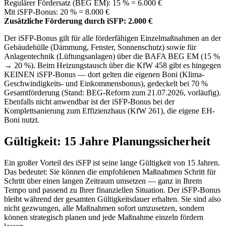
Regulärer Fördersatz (BEG EM): 15 % = 6.000 €
Mit iSFP-Bonus: 20 % = 8.000 €
Zusätzliche Förderung durch iSFP: 2.000 €
Der iSFP-Bonus gilt für alle förderfähigen Einzelmaßnahmen an der
Gebäudehülle (Dämmung, Fenster, Sonnenschutz) sowie für
Anlagentechnik (Lüftungsanlagen) über die BAFA BEG EM (15 %
→ 20 %). Beim Heizungstausch über die KfW 458 gibt es hingegen
KEINEN iSFP-Bonus — dort gelten die eigenen Boni (Klima-
Geschwindigkeits- und Einkommensbonus), gedeckelt bei 70 %
Gesamtförderung (Stand: BEG-Reform zum 21.07.2026, vorläufig).
Ebenfalls nicht anwendbar ist der iSFP-Bonus bei der
Komplettsanierung zum Effizienzhaus (KfW 261), die eigene EH-
Boni nutzt.
Gültigkeit: 15 Jahre Planungssicherheit
Ein großer Vorteil des iSFP ist seine lange Gültigkeit von 15 Jahren.
Das bedeutet: Sie können die empfohlenen Maßnahmen Schritt für
Schritt über einen langen Zeitraum umsetzen — ganz in Ihrem
Tempo und passend zu Ihrer finanziellen Situation. Der iSFP-Bonus
bleibt während der gesamten Gültigkeitsdauer erhalten. Sie sind also
nicht gezwungen, alle Maßnahmen sofort umzusetzen, sondern
können strategisch planen und jede Maßnahme einzeln fördern