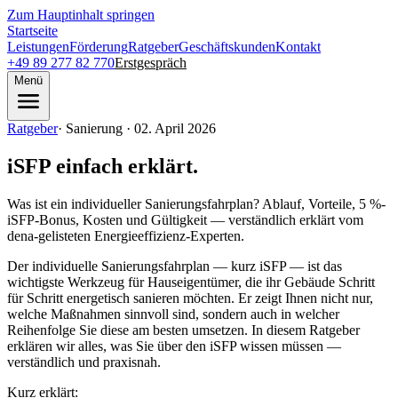
Zum Hauptinhalt springen
Startseite
Leistungen
Förderung
Ratgeber
Geschäftskunden
Kontakt
+49 89 277 82 770
Erstgespräch
Menü
Ratgeber
·
Sanierung · 02. April 2026
iSFP einfach erklärt.
Was ist ein individueller Sanierungsfahrplan? Ablauf, Vorteile, 5 %-
iSFP-Bonus, Kosten und Gültigkeit — verständlich erklärt vom
dena-gelisteten Energieeffizienz-Experten.
Der individuelle Sanierungsfahrplan — kurz iSFP — ist das
wichtigste Werkzeug für Hauseigentümer, die ihr Gebäude Schritt
für Schritt energetisch sanieren möchten. Er zeigt Ihnen nicht nur,
welche Maßnahmen sinnvoll sind, sondern auch in welcher
Reihenfolge Sie diese am besten umsetzen. In diesem Ratgeber
erklären wir alles, was Sie über den iSFP wissen müssen —
verständlich und praxisnah.
Kurz erklärt: