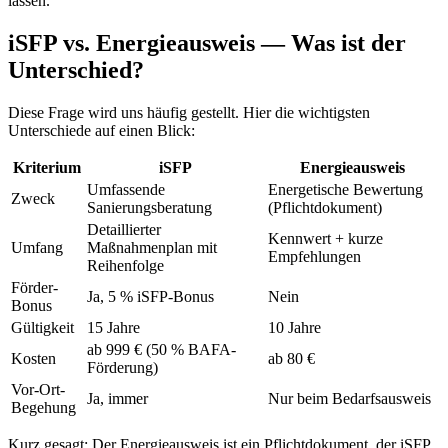
lassen.
iSFP vs. Energieausweis — Was ist der
Unterschied?
Diese Frage wird uns häufig gestellt. Hier die wichtigsten
Unterschiede auf einen Blick:
Kriterium
iSFP
Energieausweis
Umfassende
Energetische Bewertung
Zweck
Sanierungsberatung
(Pflichtdokument)
Detaillierter
Kennwert + kurze
Umfang
Maßnahmenplan mit
Empfehlungen
Reihenfolge
Förder-
Ja, 5 % iSFP-Bonus
Nein
Bonus
Gültigkeit
15 Jahre
10 Jahre
ab 999 € (50 % BAFA-
Kosten
ab 80 €
Förderung)
Vor-Ort-
Ja, immer
Nur beim Bedarfsausweis
Begehung
Kurz gesagt: Der Energieausweis ist ein Pflichtdokument, der iSFP