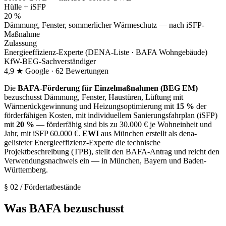
Hülle + iSFP
20 %
Dämmung, Fenster, sommerlicher Wärmeschutz — nach iSFP-
Maßnahme
Zulassung
Energieeffizienz-Experte (DENA-Liste · BAFA Wohngebäude)
KfW-BEG-Sachverständiger
4,9 ★ Google · 62 Bewertungen
Die
BAFA-Förderung für Einzelmaßnahmen (BEG EM)
bezuschusst Dämmung, Fenster, Haustüren, Lüftung mit
Wärmerückgewinnung und Heizungsoptimierung mit
15 %
der
förderfähigen Kosten, mit individuellem Sanierungsfahrplan (iSFP)
mit
20 %
— förderfähig sind bis zu 30.000 € je Wohneinheit und
Jahr, mit iSFP 60.000 €.
EWI
aus München erstellt als dena-
gelisteter Energieeffizienz-Experte die technische
Projektbeschreibung (TPB), stellt den BAFA-Antrag und reicht den
Verwendungsnachweis ein — in München, Bayern und Baden-
Württemberg.
§ 02
/
Fördertatbestände
Was BAFA bezuschusst