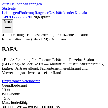
Zum Hauptinhalt springen
Startseite
Leistungen
Förderung
Ratgeber
Geschäftskunden
Kontakt
+49 89 277 82 770
Erstgespräch
Menü
01
/
Leistung · Bundesförderung für effiziente Gebäude –
Einzelmaßnahmen (BEG EM) · München
BAFA.
»Bundesförderung für effiziente Gebäude – Einzelmaßnahmen
(BEG EM)« bei der BAFA —
Dämmung, Fenster, Anlagentechnik,
Lüftung
. Antragstellung, Fachunternehmererklärung und
Verwendungsnachweis aus einer Hand.
Erstgespräch vereinbaren
Grundförderung
15 %
iSFP-Bonus
+5 %
Max. förderfähig
30.000 €/WE — mit iSFP 60.000 €/WE