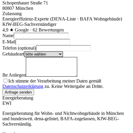
Schopenhauer Straße 71
80807 München
Zulassung
Energieeffizienz-Experte (DENA-Liste · BAFA Wohngebäude)
KfW-BEG-Sachverständiger
4,9 ★ Google · 62 Bewertungen
Name
E-Mail
Telefon (optional)
Gebäudeart
Ihr Anliegen
Ich stimme der Verarbeitung meiner Daten gemäß
Datenschutzerklärung
zu. Keine Weitergabe an Dritte.
Bitte dieses Feld leer lassen
Anfrage senden
Energieberatung
EWI
Energieberatung für Wohn- und Nichtwohngebäude in München
und bundesweit. dena-gelistet, BAFA-zugelassen, KfW-BEG-
Sachverständig.