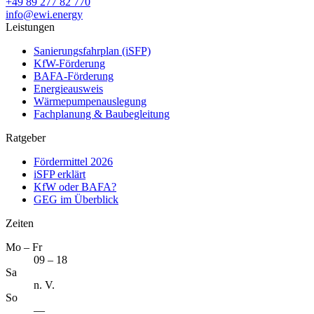
+49 89 277 82 770
info@ewi.energy
Leistungen
Sanierungsfahrplan (iSFP)
KfW-Förderung
BAFA-Förderung
Energieausweis
Wärmepumpenauslegung
Fachplanung & Baubegleitung
Ratgeber
Fördermittel 2026
iSFP erklärt
KfW oder BAFA?
GEG im Überblick
Zeiten
Mo – Fr
09 – 18
Sa
n. V.
So
—