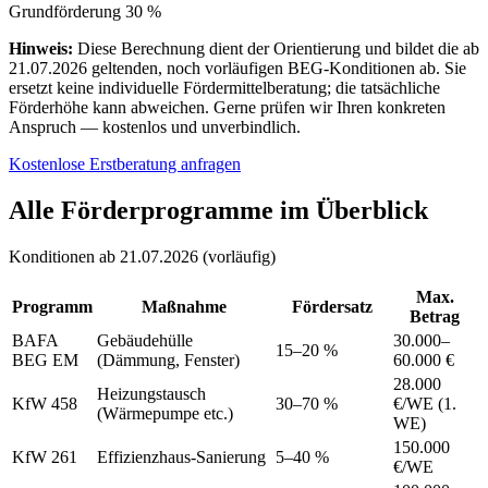
Grundförderung 30 %
Hinweis:
Diese Berechnung dient der Orientierung und bildet die ab
21.07.2026 geltenden, noch vorläufigen BEG-Konditionen ab. Sie
ersetzt keine individuelle Fördermittelberatung; die tatsächliche
Förderhöhe kann abweichen. Gerne prüfen wir Ihren konkreten
Anspruch — kostenlos und unverbindlich.
Kostenlose Erstberatung anfragen
Alle Förderprogramme im Überblick
Konditionen ab 21.07.2026 (vorläufig)
Max.
Programm
Maßnahme
Fördersatz
Betrag
BAFA
Gebäudehülle
30.000–
15–20 %
BEG EM
(Dämmung, Fenster)
60.000 €
28.000
Heizungstausch
KfW 458
30–70 %
€/WE (1.
(Wärmepumpe etc.)
WE)
150.000
KfW 261
Effizienzhaus-Sanierung
5–40 %
€/WE