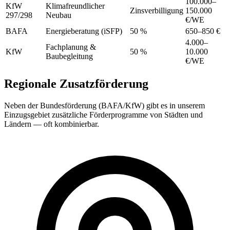
100.000–
KfW
Klimafreundlicher
Zinsverbilligung
150.000
297/298
Neubau
€/WE
BAFA
Energieberatung (iSFP)
50 %
650–850 €
4.000–
Fachplanung &
KfW
50 %
10.000
Baubegleitung
€/WE
Regionale Zusatzförderung
Neben der Bundesförderung (BAFA/KfW) gibt es in unserem
Einzugsgebiet zusätzliche Förderprogramme von Städten und
Ländern — oft kombinierbar.