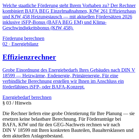
Welche staatliche Förderung steht Ihrem Vorhaben zu? Der Rechner
kombiniert BAFA BEG Einzelmaßnahmen, KfW 261 Effizienzhaus
und KfW 458 Heizungstausch — mit aktuellen Fördersätzen 2026
inklusive iSFP-Bonus (BAFA BEG EM) und Klima-
Geschwindigkeitsbonus (KfW 458).
Förderung berechnen
02
·
Energiebilanz
Effizienzrechner
Grobe Einordnung des Energiebedarfs Ihres Gebäudes nach DIN V
18599 — Heizwärme, Endenergie, Primärenergie. Für eine
verbindliche Berechnung erstellen wir Ihnen im Anschluss ein
förderfähiges iSFP- oder BAFA-Konzept.
Energiebedarf berechnen
§ 03 / Hinweis
Die Rechner liefern eine grobe Orientierung für Ihre Planung — sie
ersetzen keine belastbare Berechnung. Für Förderanträge bei
BAFA, KfW und für den GEG-Nachweis rechnen wir nach
DIN V 18599 mit Ihren konkreten Bauteilen, Baualtersklassen und
dem aktuellen Anlagenbestand.